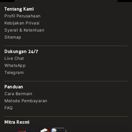
Tentang Kami
Profil Perusahaan
Kebijakan Privasi
Syarat & Ketentuan
Sitemap
Dukungan 24/7
Live Chat
WhatsApp
Telegram
Panduan
Cara Bermain
Metode Pembayaran
FAQ
Mitra Resmi